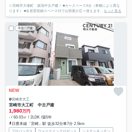
☆宮崎市大塚町 築浅中古戸建！ ■カースペース4台（車種により異な
ります） ■全居室収納スペース付でお部屋が広々使えます...
もっと見る
中古一戸建
NEW
宮崎市大工
宮崎市大工町 中古戸建
1,980
万円
- / 60.03㎡ / 2LDK /築5年
日豊本線「宮崎」駅 徒歩32分車7分 2.5km
プロパンガス
ウォークインクロゼット
システムキッチン