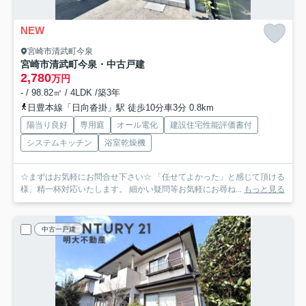
NEW
宮崎市清武町今泉
宮崎市清武町今泉・中古戸建
2,780
万円
- / 98.82㎡ / 4LDK /築3年
日豊本線「日向沓掛」駅 徒歩10分車3分 0.8km
陽当り良好
専用庭
オール電化
建設住宅性能評価書付
システムキッチン
浴室乾燥機
☆まずはお気軽にお問合せ下さい☆ 「任せてよかった」と感じて頂ける
様、精一杯対応いたします。 細かい疑問等お気軽にお尋ね...
もっと見る
中古一戸建