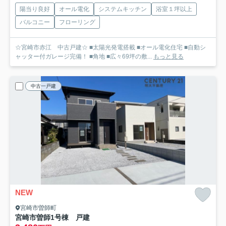
陽当り良好
オール電化
システムキッチン
浴室１坪以上
バルコニー
フローリング
☆宮崎市赤江 中古戸建☆ ■太陽光発電搭載 ■オール電化住宅 ■自動シ
ャッター付ガレージ完備！ ■角地 ■広々69坪の敷...
もっと見る
中古一戸建
NEW
宮崎市曽師町
宮崎市曽師1号棟 戸建