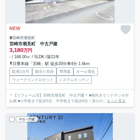
NEW
宮崎市潮見町
宮崎市潮見町 中古戸建
3,180
万円
- / 168.00㎡ / 5LDK /築21年
日豊本線「宮崎」駅 徒歩20分車4分 1.6km
駐車2台可
陽当り良好
専用庭
オール電化
ウォークインクロゼット
システムキッチン
＊【リフォーム済】宮崎市潮見町 中古戸建＊ ■南向きウッドデッキ付
お庭 ■小学校まで徒歩5分、中学校まで徒歩9分！安心の...
もっと見る
中古一戸建