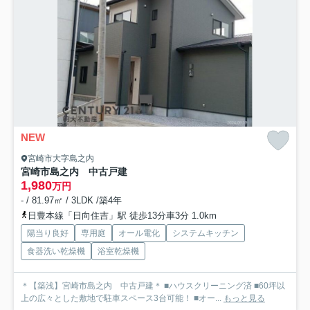
NEW
宮崎市大字島之内
宮崎市島之内 中古戸建
1,980
万円
- / 81.97㎡ / 3LDK /築4年
日豊本線「日向住吉」駅 徒歩13分車3分 1.0km
陽当り良好
専用庭
オール電化
システムキッチン
食器洗い乾燥機
浴室乾燥機
＊【築浅】宮崎市島之内 中古戸建＊ ■ハウスクリーニング済 ■60坪以
上の広々とした敷地で駐車スペース3台可能！ ■オー...
もっと見る