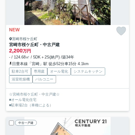
NEW
宮崎市桜ケ丘町
宮崎市桜ケ丘町・中古戸建
2,200
万円
- / 124.68㎡ / 5DK＋2S(納戸) /築34年
日豊本線「宮崎」駅 徒歩52分車15分 4.1km
駐車2台可
専用庭
オール電化
システムキッチン
浴室乾燥機
バルコニー
☆宮崎市桜ケ丘町・中古戸建☆
■オール電化住宅
■駐車場2台（車種による）
中古一戸建