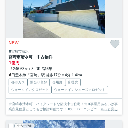
NEW
宮崎市清水
宮崎市清水町 中古物件
1
億円
- / 246.63㎡ / 3LDK /築6年
日豊本線「宮崎」駅 徒歩17分車4分 1.4km
都市ガス
陽当り良好
専用庭
床暖房
ウォークインクロゼット
ウォークインシューズクロゼット
☆宮崎市清水町 ハイグレードな築浅中古住宅！☆ ■事業用あるいは事
業所兼住居としてもご検討可能です！ ■スーパーコンビニ...
もっと見る
中古一戸建