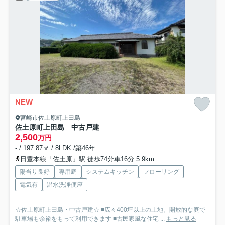
NEW
宮崎市佐土原町上田島
佐土原町上田島 中古戸建
2,500
万円
- / 197.87㎡ / 8LDK /築46年
日豊本線「佐土原」駅 徒歩74分車16分 5.9km
陽当り良好
専用庭
システムキッチン
フローリング
電気有
温水洗浄便座
☆佐土原町上田島・中古戸建☆ ■広々400坪以上の土地。開放的な庭で
駐車場も余裕をもって利用できます ■古民家風な住宅 ...
もっと見る