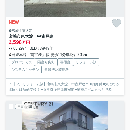
NEW
宮崎市東大淀
宮崎市東大淀 中古戸建
2,598
万円
- / 85.29㎡ / 3LDK /築49年
日豊本線「南宮崎」駅 徒歩11分車3分 0.9km
プロパンガス
陽当り良好
専用庭
リフォーム済
システムキッチン
食器洗い乾燥機
＊【フルリフォーム済】宮崎市東大淀 中古戸建＊ ■お庭付 ■気になる
水回りは新品交換！ ■食器洗浄乾燥機完備 ■駐車スペ...
もっと見る
中古一戸建