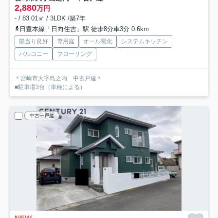
2,880
万円
- / 83.01㎡ / 3LDK /築7年
日豊本線「日向住吉」駅 徒歩8分車3分 0.6km
陽当り良好
専用庭
オール電化
システムキッチン
バルコニー
フローリング
＊宮崎市大字島之内 中古戸建＊
■駐車場3台（車種による）
中古一戸建