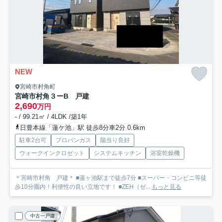
NEW
宮崎市村角町
宮崎市村角３ーB 戸建
2,690
万円
- / 99.21㎡ / 4LDK /築1年
日豊本線「蓮ケ池」駅 徒歩8分車2分 0.6km
駐車2台可
プロパンガス
陽当り良好
ウォークインクロゼット
システムキッチン
浴室乾燥機
＊宮崎市村角 戸建＊ ■蓮ヶ池駅まで徒歩7分 ■スーパー・コンビニ等徒
歩10分圏内！利便性の良い立地です！ ■ZEH（ゼ...
もっと見る
中古一戸建