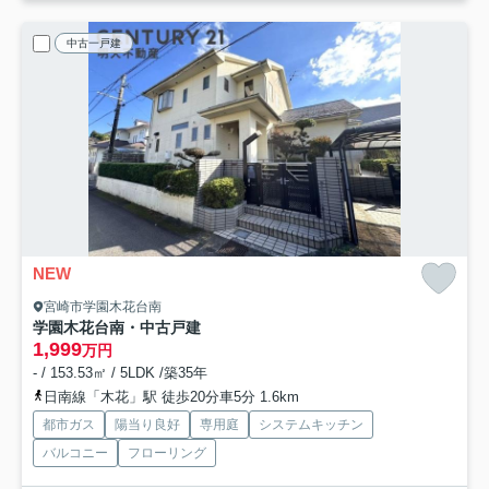
中古一戸建
NEW
宮崎市学園木花台南
学園木花台南・中古戸建
1,999
万円
- / 153.53㎡ / 5LDK /築35年
日南線「木花」駅 徒歩20分車5分 1.6km
都市ガス
陽当り良好
専用庭
システムキッチン
バルコニー
フローリング