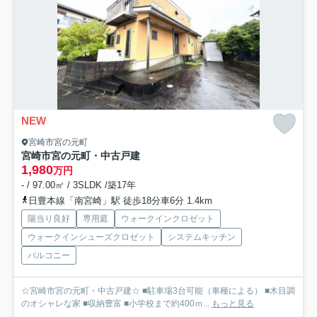
NEW
宮崎市宮の元町
宮崎市宮の元町・中古戸建
1,980
万円
- / 97.00㎡ / 3SLDK /築17年
日豊本線「南宮崎」駅 徒歩18分車6分 1.4km
陽当り良好
専用庭
ウォークインクロゼット
ウォークインシューズクロゼット
システムキッチン
バルコニー
☆宮崎市宮の元町・中古戸建☆ ■駐車場3台可能（車種による） ■木目調
のオシャレな家 ■収納豊富 ■小学校まで約400ｍ...
もっと見る