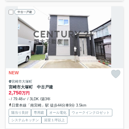
中古一戸建
NEW
宮崎市大塚町
宮崎市大塚町 中古戸建
2,750
万円
- / 79.48㎡ / 3LDK /築3年
日豊本線「南宮崎」駅 徒歩44分車9分 3.5km
陽当り良好
専用庭
オール電化
ウォークインクロゼット
システムキッチン
浴室１坪以上