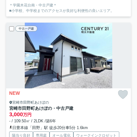
＊学園木花台南・中古戸建＊
■小学校、中学校までのアクセスが良好な利便性の良いエリア。
中古一戸建
NEW
宮崎市田野町あけぼの
宮崎市田野町あけぼの・中古戸建
3,000
万円
- / 109.50㎡ / 2LDK /築6年
日豊本線「田野」駅 徒歩20分車5分 1.6km
陽当り良好
専用庭
オール電化
ウォークインクロゼット