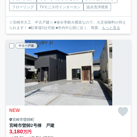
フローリング
TVモニタ付インターホン
温水洗浄便座
☆宮崎市大工 中古戸建☆ ■省令準耐火構造なので、火災保険料が抑え
られます！ ■駐車場3台可能 ■市内中心部に近く、商業...
もっと見る
中古一戸建
NEW
宮崎市曽師町
宮崎市曽師2号棟 戸建
3,180
万円