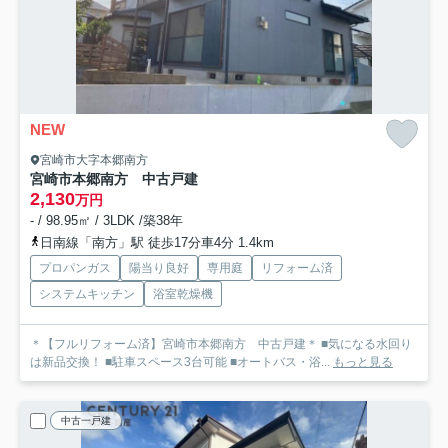
NEW
宮崎市大字本郷南方
宮崎市本郷南方 中古戸建
2,130
万円
- / 98.95㎡ / 3LDK /築38年
日南線「南方」駅 徒歩17分車4分 1.4km
プロパンガス
陽当り良好
専用庭
リフォーム済
システムキッチン
浴室乾燥機
＊【フルリフォーム済】宮崎市本郷南方 中古戸建＊ ■気になる水回り
は新品交換！ ■駐車スペース3台可能 ■オートバス・浴...
もっと見る
中古一戸建