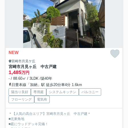
NEW
宮崎市月見ケ丘
宮崎市月見ヶ丘 中古戸建
1,485
万円
- / 88.60㎡ / 3LDK /築40年
日豊本線「加納」駅 徒歩20分車4分 1.6km
陽当り良好
専用庭
システムキッチン
バルコニー
フローリング
電気有
＊【人気の高台エリア】宮崎市月見ヶ丘 中古戸建＊
■北東角地
■庭にウッドデッキ完備！