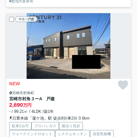
■敷地内倉庫有
中古一戸建
NEW
宮崎市村角町
宮崎市村角３ーA 戸建
2,690
万円
- / 99.21㎡ / 4LDK /築1年
日豊本線「蓮ケ池」駅 徒歩8分車2分 0.6km
駐車2台可
プロパンガス
陽当り良好
ウォークインクロゼット
システムキッチン
浴室乾燥機