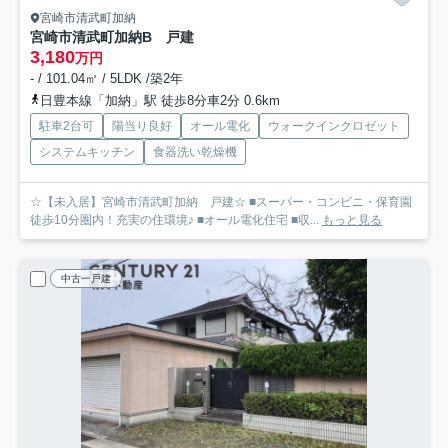
宮崎市清武町加納
宮崎市清武町加納B 戸建
3,180
万円
- / 101.04㎡ / 5LDK /築2年
日豊本線「加納」駅 徒歩8分車2分 0.6km
駐車2台可
陽当り良好
オール電化
ウォークインクロゼット
システムキッチン
食器洗い乾燥機
☆【未入居】宮崎市清武町加納 戸建☆ ■スーパー・コンビニ・保育園
徒歩10分圏内！充実の住環境♪ ■オール電化住宅 ■収...
もっと見る
中古一戸建