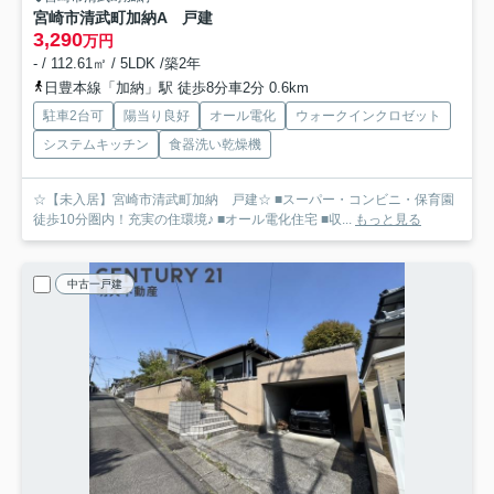
宮崎市清武町加納A 戸建
3,290
万円
- / 112.61㎡ / 5LDK /築2年
日豊本線「加納」駅 徒歩8分車2分 0.6km
駐車2台可
陽当り良好
オール電化
ウォークインクロゼット
システムキッチン
食器洗い乾燥機
☆【未入居】宮崎市清武町加納 戸建☆ ■スーパー・コンビニ・保育園
徒歩10分圏内！充実の住環境♪ ■オール電化住宅 ■収...
もっと見る
中古一戸建