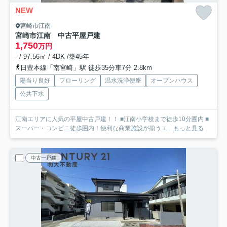
NEW
宮崎市江南
宮崎市江南 中古平屋戸建
1,750
万円
- / 97.56㎡ / 4DK /築45年
日豊本線「南宮崎」駅 徒歩35分車7分 2.8km
陽当り良好
フローリング
温水洗浄便座
オープンハウス
公共下水
江南エリアに人気の平屋中古戸建！！ ■江南小学校まで徒歩10分圏内 ■
スーパー・コンビニ徒歩圏内！便利な商業施設が揃うエ...
もっと見る
中古一戸建