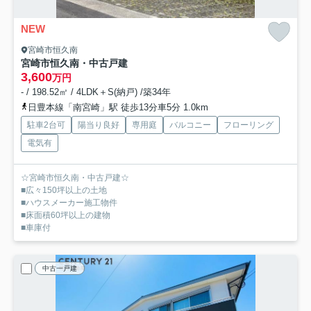
NEW
宮崎市恒久南
宮崎市恒久南・中古戸建
3,600
万円
- / 198.52㎡ / 4LDK＋S(納戸) /築34年
日豊本線「南宮崎」駅 徒歩13分車5分 1.0km
駐車2台可
陽当り良好
専用庭
バルコニー
フローリング
電気有
☆宮崎市恒久南・中古戸建☆
■広々150坪以上の土地
■ハウスメーカー施工物件
■床面積60坪以上の建物
■車庫付
中古一戸建