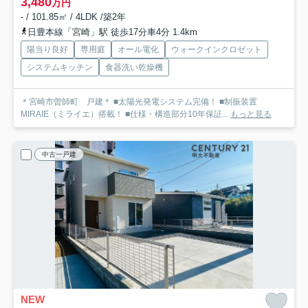
3,480
万円
- / 101.85㎡ / 4LDK /築2年
日豊本線「宮崎」駅 徒歩17分車4分 1.4km
陽当り良好
専用庭
オール電化
ウォークインクロゼット
システムキッチン
食器洗い乾燥機
＊宮崎市曽師町 戸建＊ ■太陽光発電システム完備！ ■制振装置
MIRAIE（ミライエ）搭載！ ■仕様・構造部分10年保証...
もっと見る
中古一戸建
NEW