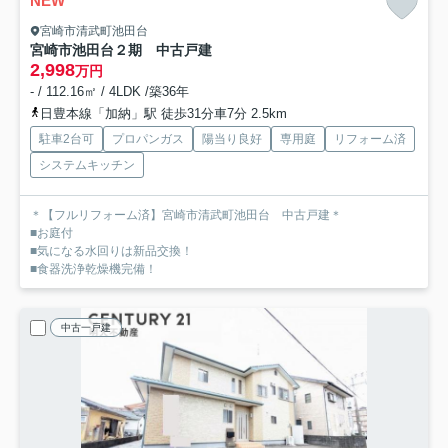
NEW
宮崎市清武町池田台
宮崎市池田台２期 中古戸建
2,998
万円
- / 112.16㎡ / 4LDK /築36年
日豊本線「加納」駅 徒歩31分車7分 2.5km
駐車2台可
プロパンガス
陽当り良好
専用庭
リフォーム済
システムキッチン
＊【フルリフォーム済】宮崎市清武町池田台 中古戸建＊
■お庭付
■気になる水回りは新品交換！
■食器洗浄乾燥機完備！
中古一戸建