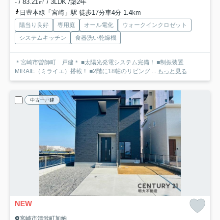
- / 83.21㎡ / 3LDK /築2年
日豊本線「宮崎」駅 徒歩17分車4分 1.4km
陽当り良好
専用庭
オール電化
ウォークインクロゼット
システムキッチン
食器洗い乾燥機
＊宮崎市曽師町 戸建＊ ■太陽光発電システム完備！ ■制振装置
MIRAIE（ミライエ）搭載！ ■2階に18帖のリビング ...
もっと見る
中古一戸建
NEW
宮崎市清武町加納