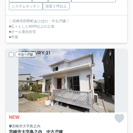
システムキッチン
浴室１坪以上
◇宮崎市田野町あけぼの・中古戸建◇
■広々とした90坪以上の土地
■オール電化住宅
■平屋
中古一戸建
NEW
宮崎市大字島之内
宮崎市大字島之内 中古戸建