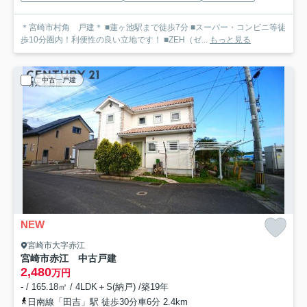
＊宮崎市村角 戸建＊ ■蓮ヶ池駅まで徒歩7分 ■スーパー・コンビニ等徒
歩10分圏内！利便性の良い立地です！ ■ZEH（ゼ...
もっと見る
中古一戸建
NEW
宮崎市大字赤江
宮崎市赤江 中古戸建
2,480
万円
- / 165.18㎡ / 4LDK＋S(納戸) /築19年
日南線「田吉」駅 徒歩30分車6分 2.4km