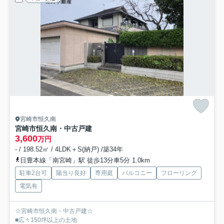
宮崎市恒久南
宮崎市恒久南・中古戸建
3,600
万円
- / 198.52㎡ / 4LDK＋S(納戸) /築34年
日豊本線「南宮崎」駅 徒歩13分車5分 1.0km
駐車2台可
陽当り良好
専用庭
バルコニー
フローリング
電気有
☆宮崎市恒久南・中古戸建☆
■広々150坪以上の土地