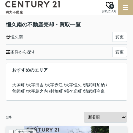
0
お気に入り
恒久南の不動産売却・買取一覧
恒久南
変更
条件から探す
変更
おすすめのエリア
大塚町
/
大字田吉
/
大字赤江
/
大字恒久
/
清武町加納
/
曽師町
/
大字島之内
/
村角町
/
桜ケ丘町
/
清武町今泉
1
件
中古一戸建