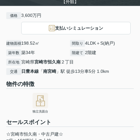
【外観】
3,600万円
価格
支払いシミュレーション
198.52㎡
4LDK＋S(納戸)
建物面積
間取り
築34年
2階建
築年数
階建て
宮崎県
宮崎市
恒久南
２丁目
所在地
日豊本線
「
南宮崎
」駅 徒歩13分車5分 1.0km
交通
物件の特徴
独立洗面台
セールスポイント
☆宮崎市恒久南・中古戸建☆