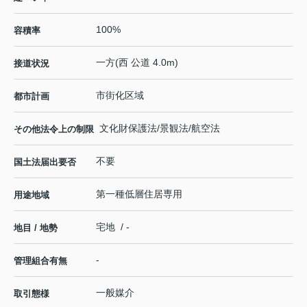
100%
容積率
一方(西 公道 4.0m)
接道状況
市街化区域
都市計画
文化財保護法/景観法/航空法
その他法令上の制限
不要
国土法届出要否
第一種低層住居専用
用途地域
宅地 / -
地目 / 地勢
-
管理組合有無
一般媒介
取引態様