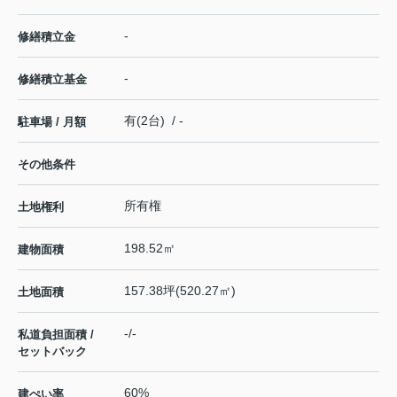
-
修繕積立金
-
修繕積立基金
有(2台) / -
駐車場 / 月額
その他条件
所有権
土地権利
198.52㎡
建物面積
157.38坪(520.27㎡)
土地面積
-/-
私道負担面積 /
セットバック
60%
建ぺい率