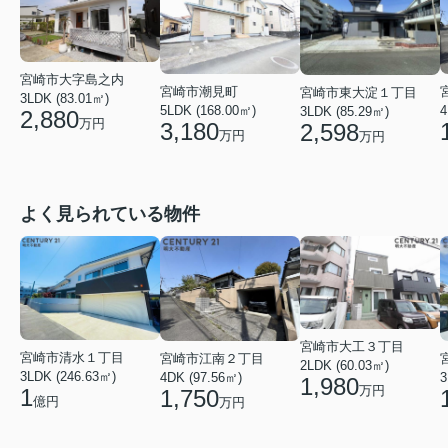
宮崎市大字島之内
宮崎市潮見町
宮崎市東大淀１丁目
3LDK (83.01㎡)
5LDK (168.00㎡)
4
3LDK (85.29㎡)
2,880
万円
3,180
2,598
万円
万円
よく見られている物件
宮崎市大工３丁目
宮崎市清水１丁目
宮崎市江南２丁目
2LDK (60.03㎡)
3LDK (246.63㎡)
4DK (97.56㎡)
3
1,980
万円
1
1,750
億円
万円