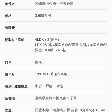
宮崎市恒久南・中古戸建
物件名
3,600万円
価格
-
管理費
4LDK＋S(納戸)
間取り / 詳細
LDK 28.0帖
/
和室 6.0帖
/
洋室 6.5帖
/
洋室 6.5帖
/
洋室 10.0帖
/
S 4.5帖
南東
向き
1991年12月 (築34年)
築年月
中古一戸建 / 木造
種別 / 建物構造
宮崎県
宮崎市
恒久南
２丁目
所在地
日豊本線
「
南宮崎
」駅 徒歩13分車5分 1.0km
交通