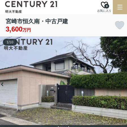
0
お気に入り
宮崎市恒久南・中古戸建
3,600
万円
1
/
10