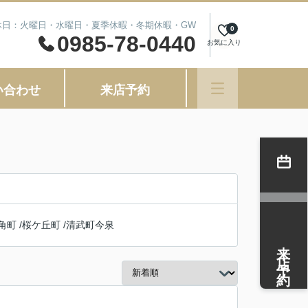
 定休日：火曜日・水曜日・夏季休暇・冬期休暇・GW
0
0985-78-0440
お気に入り
い合わせ
来店予約
角町
/
桜ケ丘町
/
清武町今泉
来店予約