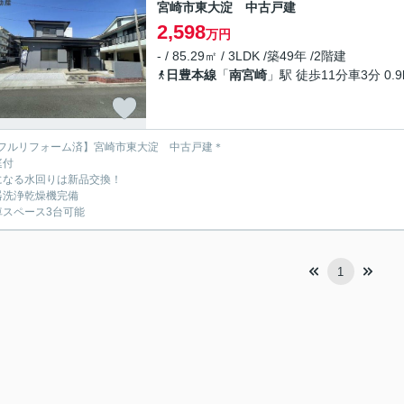
宮崎市東大淀 中古戸建
2,598
万円
- / 85.29㎡ / 3LDK /築49年 /2階建
日豊本線
「
南宮崎
」駅 徒歩11分車3分 0.9
フルリフォーム済】宮崎市東大淀 中古戸建＊
庭付
になる水回りは新品交換！
器洗浄乾燥機完備
車スペース3台可能
1