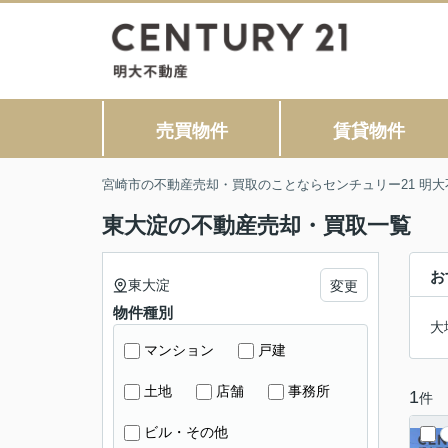
売買物件
賃貸物件
宮崎市の不動産売却・買取のことならセンチュリー21 明大
東大淀の不動産売却・買取一覧
お
東大淀
変更
物件種別
大
マンション
戸建
土地
店舗
事務所
1
件
ビル・その他