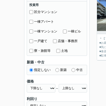
投資用
区分マンション
一棟アパート
一棟マンション
一棟ビル
＊【
一戸建て
店舗・事務所
■お
■気
寮・旅館等
土地
■食
■駐
新築・中古
指定しない
新築
中古
価格
～
利回り