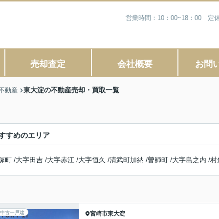
営業時間：10：00~18：00
売却査定
会社概要
お問
東大淀の不動産売却・買取一覧
不動産
すすめのエリア
塚町
/
大字田吉
/
大字赤江
/
大字恒久
/
清武町加納
/
曽師町
/
大字島之内
/
村
中古一戸建
宮崎市
東大淀