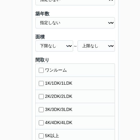
築年数
面積
～
間取り
ワンルーム
1K/1DK/1LDK
2K/2DK/2LDK
3K/3DK/3LDK
4K/4DK/4LDK
5K以上