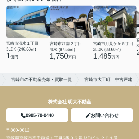
宮崎市清水１丁目
宮崎市江南２丁目
宮崎市月見ケ丘５丁目
3
3LDK (246.63㎡)
4DK (97.56㎡)
3LDK (88.60㎡)
1
1,750
1,485
億円
万円
万円
宮崎市の不動産売却・買取一覧
宮崎市大工町 中古戸建
株式会社 明大不動産
0985-78-0440
お問い合わせ
〒880-0812
宮崎県宮崎市高千穂通１丁目6番３２号 MDビル ２０１号