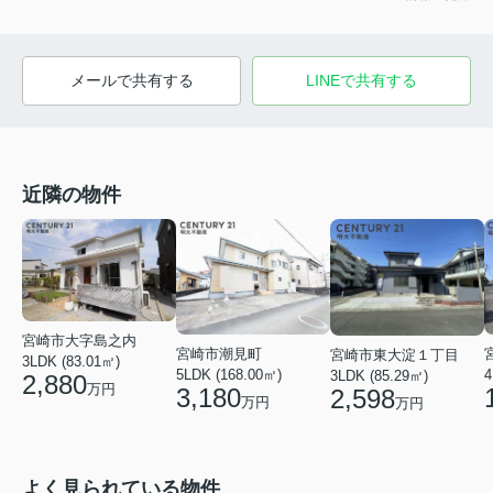
メールで共有する
LINEで共有する
近隣の物件
宮崎市大字島之内
宮崎市潮見町
宮崎市東大淀１丁目
3LDK (83.01㎡)
5LDK (168.00㎡)
4
3LDK (85.29㎡)
2,880
万円
3,180
2,598
万円
万円
よく見られている物件