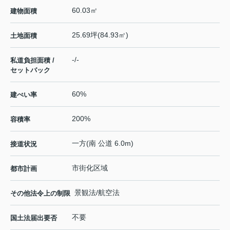
60.03㎡
建物面積
25.69坪(84.93㎡)
土地面積
-/-
私道負担面積 /
セットバック
60%
建ぺい率
200%
容積率
一方(南 公道 6.0m)
接道状況
市街化区域
都市計画
景観法/航空法
その他法令上の制限
不要
国土法届出要否