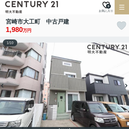
0
お気に入り
宮崎市大工町 中古戸建
1,980
万円
1
/
10