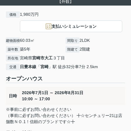
【外観】
1,980万円
価格
支払いシミュレーション
60.03㎡
2LDK
建物面積
間取り
築5年
2階建
築年数
階建て
宮崎県
宮崎市
大工
３丁目
所在地
日豊本線
「
宮崎
」駅 徒歩32分車7分 2.5km
交通
オープンハウス
2026年7月1日 ～ 2026年8月31日
日時
10:00 ～ 17:00
※事前に必ずお問い合わせください
（事前に必ずお問い合わせください） ╋☆センチュリー21は店
舗数ＮＯ.1！信頼のブランドです☆╋