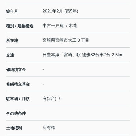
2021年2月 (築5年)
築年月
中古一戸建 / 木造
種別 / 建物構造
宮崎県
宮崎市
大工
３丁目
所在地
日豊本線
「
宮崎
」駅 徒歩32分車7分 2.5km
交通
-
修繕積立金
-
修繕積立基金
有(3台) / -
駐車場 / 月額
その他条件
所有権
土地権利