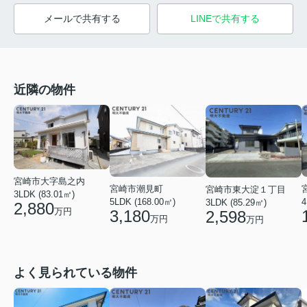
メールで共有する
LINEで共有する
近隣の物件
宮崎市大字島之内
宮崎市潮見町
宮崎市東大淀１丁目
3LDK (83.01㎡)
5LDK (168.00㎡)
4
3LDK (85.29㎡)
2,880
万円
3,180
2,598
万円
万円
よく見られている物件