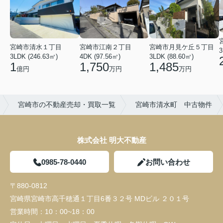
宮崎市清水１丁目
宮崎市江南２丁目
宮崎市月見ケ丘５丁目
3
3LDK (246.63㎡)
4DK (97.56㎡)
3LDK (88.60㎡)
1
1,750
1,485
億円
万円
万円
宮崎市の不動産売却・買取一覧
宮崎市清水町 中古物件
株式会社 明大不動産
0985-78-0440
お問い合わせ
〒880-0812
宮崎県宮崎市高千穂通１丁目6番３２号 MDビル ２０１号
営業時間：
10：00~18：00