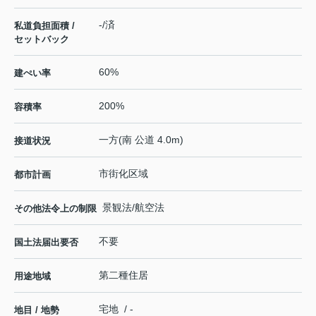
-/済
私道負担面積 /
セットバック
60%
建ぺい率
200%
容積率
一方(南 公道 4.0m)
接道状況
市街化区域
都市計画
景観法/航空法
その他法令上の制限
不要
国土法届出要否
第二種住居
用途地域
宅地 / -
地目 / 地勢