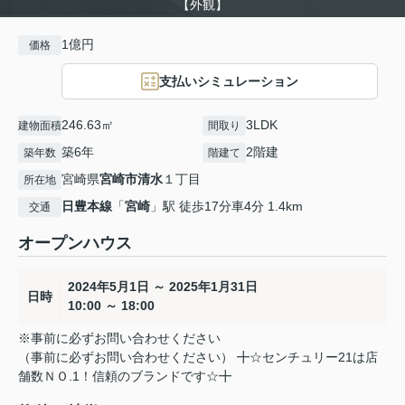
【外観】
1億円
価格
支払いシミュレーション
246.63㎡
3LDK
建物面積
間取り
築6年
2階建
築年数
階建て
宮崎県
宮崎市
清水
１丁目
所在地
日豊本線
「
宮崎
」駅 徒歩17分車4分 1.4km
交通
オープンハウス
2024年5月1日 ～ 2025年1月31日
日時
10:00 ～ 18:00
※事前に必ずお問い合わせください
（事前に必ずお問い合わせください） ╋☆センチュリー21は店
舗数ＮＯ.1！信頼のブランドです☆╋