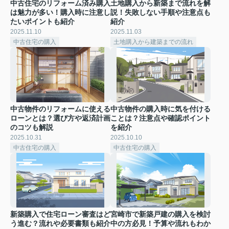
中古住宅のリフォーム済み購入
土地購入から新築まで流れを解
は魅力が多い！購入時に注意し
説！失敗しない手順や注意点も
たいポイントも紹介
紹介
2025.11.10
2025.11.03
中古住宅の購入
土地購入から建築までの流れ
中古物件のリフォームに使える
中古物件の購入時に気を付ける
ローンとは？選び方や返済計画
ことは？注意点や確認ポイント
のコツも解説
を紹介
2025.10.31
2025.10.10
中古住宅の購入
中古住宅の購入
新築購入で住宅ローン審査はど
宮崎市で新築戸建の購入を検討
う進む？流れや必要書類も紹介
中の方必見！予算や流れもわか