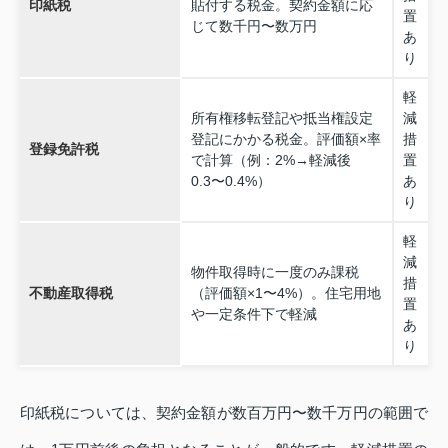
印紙税
貼付する税金。契約金額に応
置
じて数千円〜数万円
あ
り
軽
所有権移転登記や抵当権設定
減
登記にかかる税金。評価額×率
措
登録免許税
で計算（例：2%→軽減後
置
0.3〜0.4%）
あ
り
軽
減
物件取得時に一度のみ課税
措
不動産取得税
（評価額×1〜4%）。住宅用地
置
や一定条件下で軽減
あ
り
印紙税については、契約金額が数百万円〜数千万円の範囲で