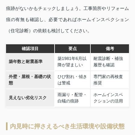
痕跡がないかもチェックしましょう。工事箇所やリフォーム
痕の有無も確認し、必要であればホームインスペクション
（住宅診断）の依頼も検討してください。
確認項目
要点
備考
築1981年6月以
耐震診断・補強
築年数と耐震基準
降が望ましい
履歴も確認
外壁・屋根・基礎の状
ひび割れ・傾き
専門家の再検査
態
は警戒
推奨
雨漏り・配管・
ホームインスペ
見えない劣化リスク
白蟻の痕跡
クションの活用
内見時に押さえるべき生活環境や設備状態