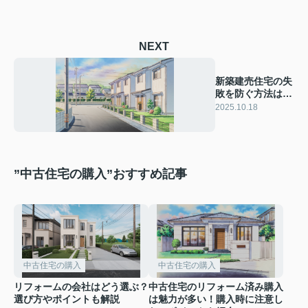
NEXT
新築建売住宅の失
敗を防ぐ方法は？
事例から学ぶ注意
2025.10.18
点も解説
”中古住宅の購入”おすすめ記事
中古住宅の購入
中古住宅の購入
リフォームの会社はどう選ぶ？
中古住宅のリフォーム済み購入
選び方やポイントも解説
は魅力が多い！購入時に注意し