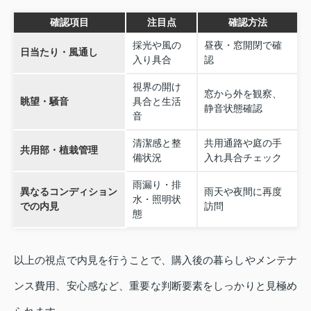
確認項目
注目点
確認方法
採光や風の
昼夜・窓開閉で確
日当たり・風通し
入り具合
認
視界の開け
窓から外を観察、
眺望・騒音
具合と生活
静音状態確認
音
清潔感と整
共用通路や庭の手
共用部・植栽管理
備状況
入れ具合チェック
雨漏り・排
異なるコンディション
雨天や夜間に再度
水・照明状
での内見
訪問
態
以上の視点で内見を行うことで、購入後の暮らしやメンテナ
ンス費用、安心感など、重要な判断要素をしっかりと見極め