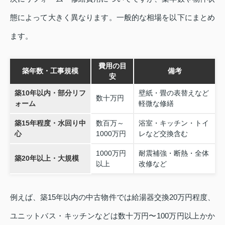
態によって大きく異なります。一般的な相場を以下にまとめ
ます。
費用の目
築年数・工事規模
備考
安
築10年以内・部分リフ
壁紙・畳の表替えなど
数十万円
ォーム
軽微な修繕
築15年程度・水回り中
数百万～
浴室・キッチン・トイ
心
1000万円
レなど交換含む
1000万円
耐震補強・断熱・全体
築20年以上・大規模
以上
改修など
例えば、築15年以内の中古物件では給湯器交換20万円程度、
ユニットバス・キッチンなどは数十万円〜100万円以上かか