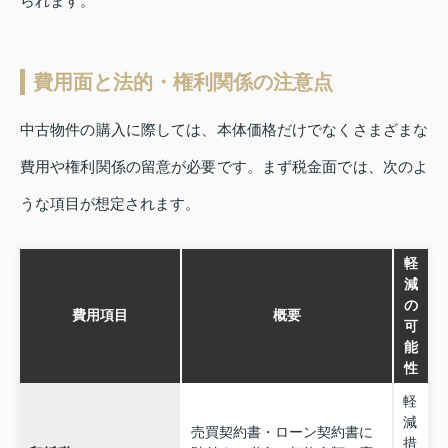
られます。
費用面と法的・権利関係の注意点
中古物件の購入に際しては、本体価格だけでなくさまざまな
費用や権利関係の留意が必要です。まず税金面では、次のよ
うな項目が想定されます。
軽
減
の
費用項目
概要
可
能
性
軽
減
売買契約書・ローン契約書に
措