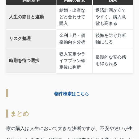
判断基準
判断の目安
効果
結婚・出産な
返済計画が立て
人生の節目と連動
どと合わせて
やすく、購入意
購入
欲も高まる
金利上昇・価
後悔を防ぐ判断
リスク整理
格動向を分析
軸になる
収入安定やラ
長期的な安心感
時期を待つ選択
イフプラン確
を得られる
定後に判断
物件検索はこちら
まとめ
家の購入は人生において大きな決断ですが、不安や迷いが生