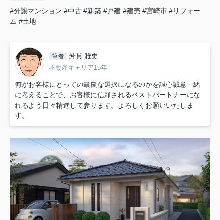
#分譲マンション
#中古
#新築
#戸建
#建売
#宮崎市
#リフォー
ム
#土地
芳賀 雅史
筆者
不動産キャリア15年
何がお客様にとっての最良な選択になるのかを誠心誠意一緒
に考えることで、お客様に信頼されるベストパートナーにな
れるよう日々精進して参ります。よろしくお願いいたしま
す。