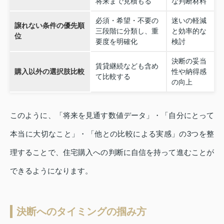
将来まで見積もる
な判断材料
必須・希望・不要の
迷いの軽減
譲れない条件の優先順
三段階に分類し、重
と効率的な
位
要度を明確化
検討
決断の妥当
賃貸継続なども含め
購入以外の選択肢比較
性や納得感
て比較する
の向上
このように、「将来を見通す数値データ」・「自分にとって
本当に大切なこと」・「他との比較による実感」の3つを整
理することで、住宅購入への判断に自信を持って進むことが
できるようになります。
決断へのタイミングの掴み方