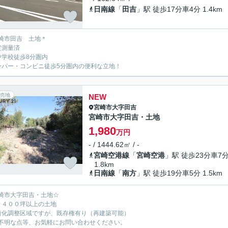
日南線
「
田吉
」駅 徒歩17分車4分 1.4km
崎市田吉 土地＊
定測量済
中学校徒歩8分圏内
ーパー・コンビニ徒歩5分圏内の便利な立地！
売地
NEW
宮崎市
大字田吉
宮崎市大字田吉・土地
1,980
万円
- / 1444.62㎡ / -
宮崎空港線
「
宮崎空港
」駅 徒歩23分車7
1.8km
日南線
「
南方
」駅 徒歩19分車5分 1.5km
崎市大字田吉・土地☆
々４００坪以上の土地
街化調整区域ですが、既存権有り（再建築可能）
不明な点等、お気軽にお問い合わせください。