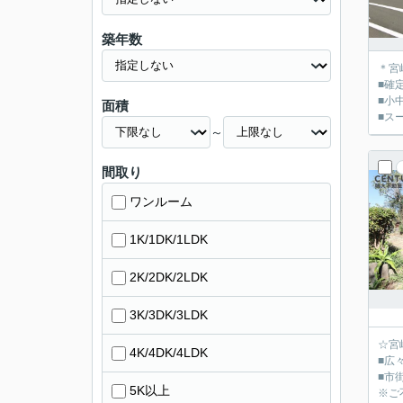
築年数
＊宮
■確
■小
面積
■ス
～
間取り
ワンルーム
1K/1DK/1LDK
2K/2DK/2LDK
3K/3DK/3LDK
☆宮
4K/4DK/4LDK
■広
■市
5K以上
※ご