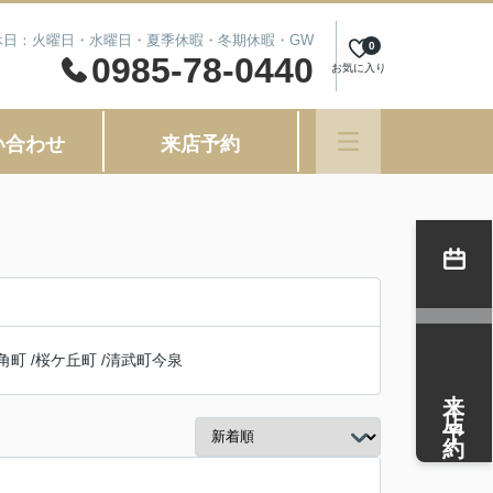
 定休日：火曜日・水曜日・夏季休暇・冬期休暇・GW
0
0985-78-0440
お気に入り
い合わせ
来店予約
角町
/
桜ケ丘町
/
清武町今泉
来店予約