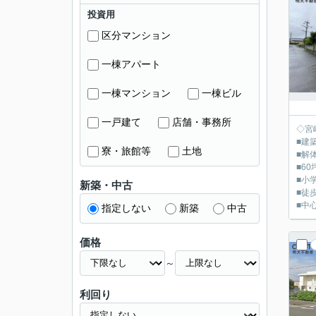
投資用
区分マンション
一棟アパート
一棟マンション
一棟ビル
一戸建て
店舗・事務所
◇宮
■建
寮・旅館等
土地
■解
■6
■小
新築・中古
■徒
■中
指定しない
新築
中古
価格
～
利回り