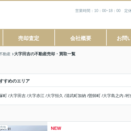
営業時間：10：00~18：00
売却査定
会社概要
お問
大字田吉の不動産売却・買取一覧
不動産
すすめのエリア
塚町
/
大字田吉
/
大字赤江
/
大字恒久
/
清武町加納
/
曽師町
/
大字島之内
/
村
売地
NEW