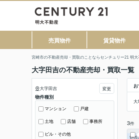
売買物件
賃貸物件
宮崎市の不動産売却・買取のことならセンチュリー21 明大
大字田吉の不動産売却・買取一覧
お
大字田吉
変更
物件種別
大
マンション
戸建
土地
店舗
事務所
3
件
ビル・その他