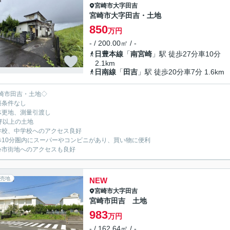
宮崎市
大字田吉
宮崎市大字田吉・土地
850
万円
- / 200.00㎡ / -
日豊本線
「
南宮崎
」駅 徒歩27分車10分
2.1km
日南線
「
田吉
」駅 徒歩20分車7分 1.6km
崎市田吉・土地◇
築条件なし
体更地、測量引渡し
0坪以上の土地
学校、中学校へのアクセス良好
歩10分圏内にスーパーやコンビニがあり、買い物に便利
心市街地へのアクセスも良好
売地
NEW
宮崎市
大字田吉
宮崎市田吉 土地
983
万円
- / 162.64㎡ / -