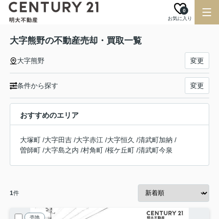
0
お気に入り
大字熊野の不動産売却・買取一覧
大字熊野
変更
条件から探す
変更
おすすめのエリア
大塚町
/
大字田吉
/
大字赤江
/
大字恒久
/
清武町加納
/
曽師町
/
大字島之内
/
村角町
/
桜ケ丘町
/
清武町今泉
1
件
売地