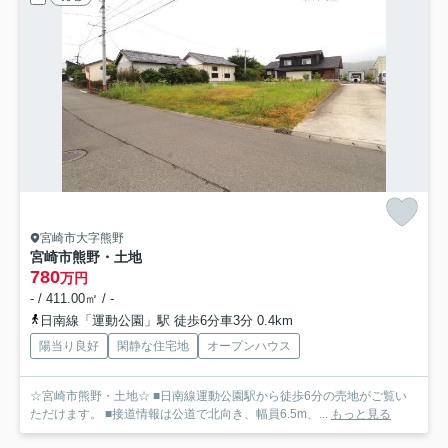
宮崎市大字熊野
宮崎市熊野・土地
780
万円
- / 411.00㎡ / -
日南線「運動公園」駅 徒歩6分車3分 0.4km
陽当り良好
閑静な住宅地
オープンハウス
☆宮崎市熊野・土地☆ ■日南線運動公園駅から徒歩6分の売地がご覧い
ただけます。 ■接道情報は公道で北向き、幅員6.5m、...
もっと見る