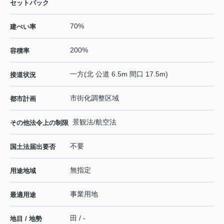
セットバック
70%
建ぺい率
200%
容積率
一方(北 公道 6.5m 間口 17.5m)
接道状況
市街化調整区域
都市計画
景観法/航空法
その他法令上の制限
不要
国土法届出要否
無指定
用途地域
事業用地
最適用途
田 / -
地目 / 地勢