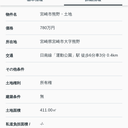
宮崎市熊野・土地
物件名
780万円
価格
宮崎県
宮崎市
大字熊野
所在地
日南線
「
運動公園
」駅 徒歩6分車3分 0.4km
交通
その他条件
所有権
土地権利
無
建築条件
411.00㎡
土地面積
-/-
私道負担面積 /