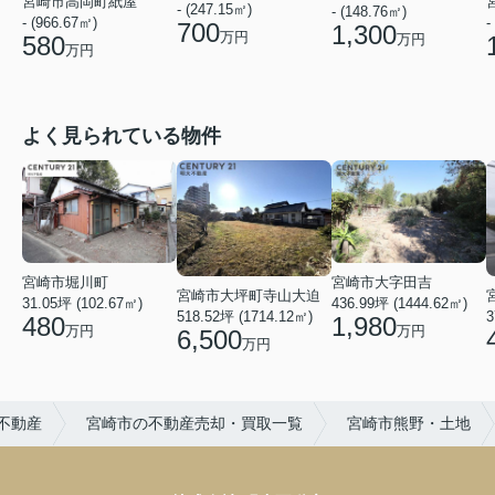
宮崎市高岡町紙屋
- (247.15㎡)
- (148.76㎡)
- (966.67㎡)
-
700
1,300
万円
580
万円
万円
よく見られている物件
宮崎市堀川町
宮崎市大字田吉
宮崎市大坪町寺山大迫
31.05坪 (102.67㎡)
436.99坪 (1444.62㎡)
518.52坪 (1714.12㎡)
3
480
1,980
万円
万円
6,500
万円
不動産
宮崎市の不動産売却・買取一覧
宮崎市熊野・土地