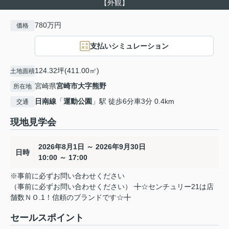
【外観】
780万円
価格
支払いシミュレーション
124.32坪(411.00㎡)
土地面積
宮崎県
宮崎市
大字熊野
所在地
日南線
「
運動公園
」駅 徒歩6分車3分 0.4km
交通
現地見学会
2026年8月1日 ～ 2026年9月30日
日時
10:00 ～ 17:00
※事前に必ずお問い合わせください
（事前に必ずお問い合わせください） ╋☆センチュリー21は店
舗数ＮＯ.1！信頼のブランドです☆╋
セールスポイント