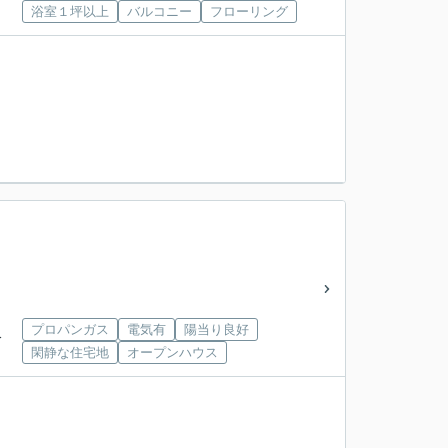
浴室１坪以上
バルコニー
フローリング
プロパンガス
電気有
陽当り良好
分
閑静な住宅地
オープンハウス