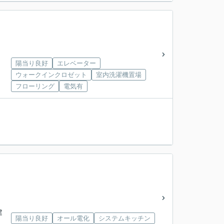
陽当り良好
エレベーター
ウォークインクロゼット
室内洗濯機置場
フローリング
電気有
建
陽当り良好
オール電化
システムキッチン