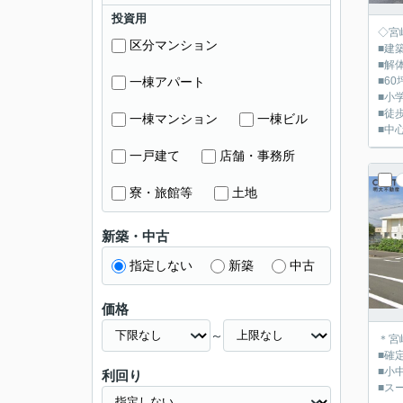
投資用
◇宮
区分マンション
■建
■解
一棟アパート
■6
■小
■徒
一棟マンション
一棟ビル
■中
一戸建て
店舗・事務所
寮・旅館等
土地
新築・中古
指定しない
新築
中古
価格
～
＊宮
■確
■小
利回り
■ス