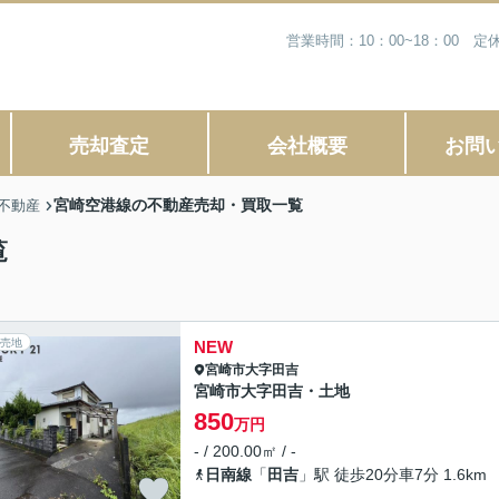
営業時間：10：00~18：00
売却査定
会社概要
お問
宮崎空港線の不動産売却・買取一覧
不動産
覧
売地
NEW
宮崎市
大字田吉
宮崎市大字田吉・土地
850
万円
- / 200.00㎡ / -
日南線
「
田吉
」駅 徒歩20分車7分 1.6km