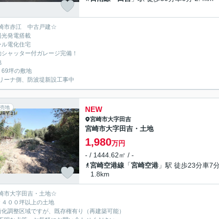
崎市赤江 中古戸建☆
陽光発電搭載
ール電化住宅
動シャッター付ガレージ完備！
地
々69坪の敷地
リーナ側、防波堤新設工事中
売地
NEW
宮崎市
大字田吉
宮崎市大字田吉・土地
1,980
万円
- / 1444.62㎡ / -
宮崎空港線
「
宮崎空港
」駅 徒歩23分車7
1.8km
崎市大字田吉・土地☆
々４００坪以上の土地
街化調整区域ですが、既存権有り（再建築可能）