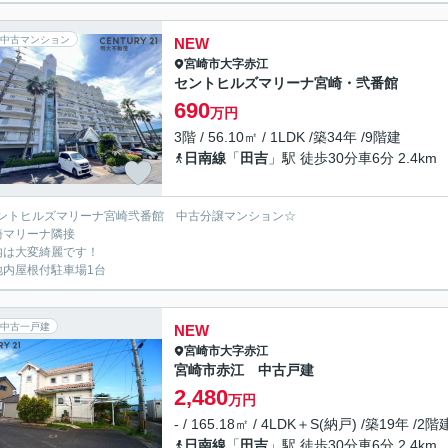
中古マンション
NEW
宮崎市
大字赤江
セントヒルズマリーナ宮崎・弐番館
690
万円
3階 / 56.10㎡ / 1LDK /築34年 /9階建
日南線
「
田吉
」駅 徒歩30分車6分 2.4km
ントヒルズマリーナ宮崎弐番館 中古分譲マンション☆
崎マリーナ隣接
内は大変綺麗です！
地内屋根付駐車場1台
中古一戸建
NEW
宮崎市
大字赤江
宮崎市赤江 中古戸建
2,480
万円
- / 165.18㎡ / 4LDK＋S(納戸) /築19年 /2階
日南線
「
田吉
」駅 徒歩30分車6分 2.4km