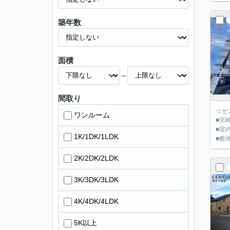
築年数
面積
～
間取り
☆セ
ワンルーム
■宮
■室
1K/1DK/1LDK
■敷
2K/2DK/2LDK
3K/3DK/3LDK
4K/4DK/4LDK
5K以上