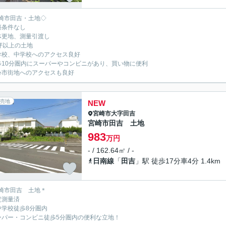
崎市田吉・土地◇
築条件なし
体更地、測量引渡し
0坪以上の土地
学校、中学校へのアクセス良好
歩10分圏内にスーパーやコンビニがあり、買い物に便利
心市街地へのアクセスも良好
売地
NEW
宮崎市
大字田吉
宮崎市田吉 土地
983
万円
- / 162.64㎡ / -
日南線
「
田吉
」駅 徒歩17分車4分 1.4km
崎市田吉 土地＊
定測量済
中学校徒歩8分圏内
ーパー・コンビニ徒歩5分圏内の便利な立地！