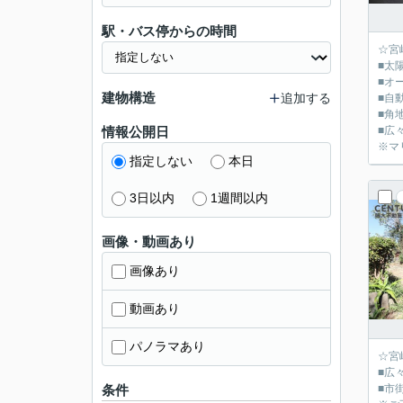
駅・バス停からの時間
☆宮
■太
■オ
建物構造
追加する
■自
■角
情報公開日
■広
※マ
指定しない
本日
3日以内
1週間以内
画像・動画あり
画像あり
動画あり
パノラマあり
☆宮
■広
条件
■市