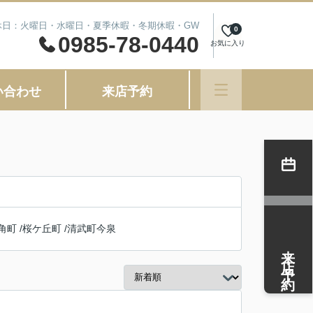
 定休日：火曜日・水曜日・夏季休暇・冬期休暇・GW
0
0985-78-0440
お気に入り
い合わせ
来店予約
角町
/
桜ケ丘町
/
清武町今泉
来店予約