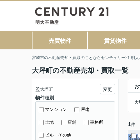
売買物件
賃貸物件
宮崎市の不動産売却・買取のことならセンチュリー21 明大
大坪町の不動産売却・買取一覧
お
大坪町
変更
物件種別
大
マンション
戸建
土地
店舗
事務所
1
件
ビル・その他