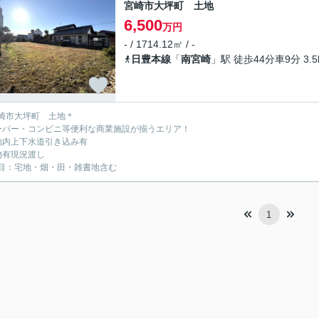
宮崎市大坪町 土地
6,500
万円
- / 1714.12㎡ / -
日豊本線
「
南宮崎
」駅 徒歩44分車9分 3.5
崎市大坪町 土地＊
ーパー・コンビニ等便利な商業施設が揃うエリア！
地内上下水道引き込み有
物有現況渡し
目：宅地・畑・田・雑書地含む
1