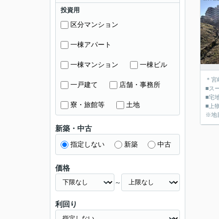
投資用
区分マンション
一棟アパート
一棟マンション
一棟ビル
＊宮
一戸建て
店舗・事務所
■ス
■宅
寮・旅館等
土地
■上
※地
新築・中古
指定しない
新築
中古
価格
～
利回り