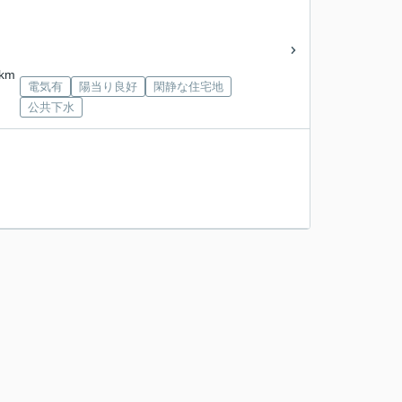
km
電気有
陽当り良好
閑静な住宅地
公共下水