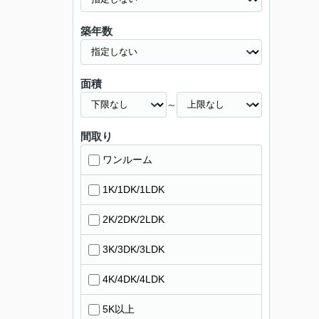
築年数
面積
～
間取り
ワンルーム
1K/1DK/1LDK
2K/2DK/2LDK
3K/3DK/3LDK
4K/4DK/4LDK
5K以上