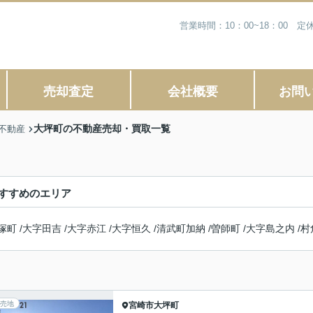
営業時間：10：00~18：00
売却査定
会社概要
お問
大坪町の不動産売却・買取一覧
不動産
すすめのエリア
塚町
/
大字田吉
/
大字赤江
/
大字恒久
/
清武町加納
/
曽師町
/
大字島之内
/
村
売地
宮崎市
大坪町