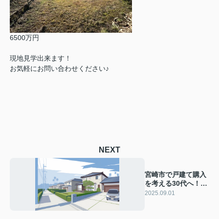
6500万円
現地見学出来ます！
お気軽にお問い合わせください♪
NEXT
宮崎市で戸建て購入
を考える30代へ！夫
婦に役立つ選び方と
2025.09.01
ポイントを紹介