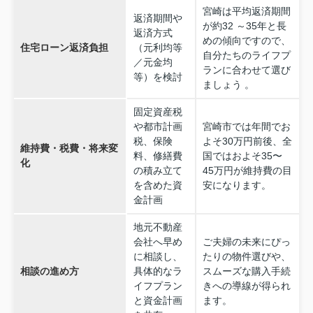
宮崎は平均返済期間
返済期間や
が約32 ～35年と長
返済方式
めの傾向ですので、
住宅ローン返済負担
（元利均等
自分たちのライフプ
／元金均
ランに合わせて選び
等）を検討
ましょう 。
固定資産税
や都市計画
宮崎市では年間でお
税、保険
よそ30万円前後、全
維持費・税費・将来変
料、修繕費
国ではおよそ35〜
化
の積み立て
45万円が維持費の目
を含めた資
安になります。
金計画
地元不動産
会社へ早め
ご夫婦の未来にぴっ
に相談し、
たりの物件選びや、
相談の進め方
具体的なラ
スムーズな購入手続
イフプラン
きへの導線が得られ
と資金計画
ます。