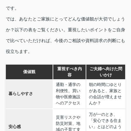
です。
では、あなたとご家族にとってどんな価値観が大切でしょう
か？以下の表をご覧ください。重視したいポイントをご自身
で比べていただければ、今後のご相談や資料請求の判断にも
役立ちます。
重視すべき内
ご夫婦へ向けた問
価値観
容
いかけ
通勤・通学の
朝の時間にゆとり
利便性、買い
があると、家族と
暮らしやすさ
物や医療施設
の会話が増えませ
へのアクセス
んか？
万が一のとき、
災害リスクや
「安心できる住ま
防災対策、地
安心感
い」とはどのよう
域の子育て支