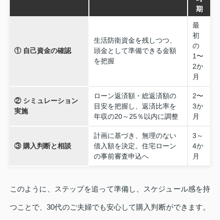
期
最
初
生活防衛資金を残しつつ、
の
① 自己資金の確認
頭金として準備できる金額
1〜
を把握
2か
月
ローン返済額・総返済額の
2〜
② シミュレーション
目安を把握し、返済比率を
3か
実施
年収の20～25％以内に調整
月
計画に基づき、無理のない
3～
③ 購入判断と相談
借入額を決定。住宅ローン
4か
の事前審査申込へ
月
このように、ステップを追って準備し、スケジュール感を持
つことで、30代のご夫婦でも安心して購入判断ができます。