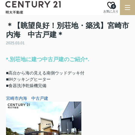
0
お気に入り
＊【眺望良好！別荘地・築浅】宮崎市
内海 中古戸建＊
2025.03.01
*.別荘地に建つ中古戸建のご紹介*.
■高台から海の見える南側ウッドデッキ付
■IHクッキングヒーター
■食器洗浄乾燥機完備
宮崎市内海 中古戸建