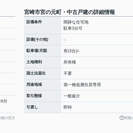
宮崎市宮の元町・中古戸建の詳細情報
設備条件
閑静な住宅地
駐車3台可
設備(その他)
-
駐車場/月額
有(3台)/-
土地権利
所有権
国土法届出
不要
用途地域
第一種低層住居専用
取引態様
一般媒介
車6分
引渡し
即時
情報の見方
情報