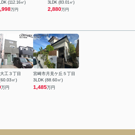
LDK (112.16㎡)
3LDK (83.01㎡)
,998
2,880
万円
万円
大工３丁目
宮崎市月見ケ丘５丁目
(60.03㎡)
3LDK (88.60㎡)
0
1,485
万円
万円