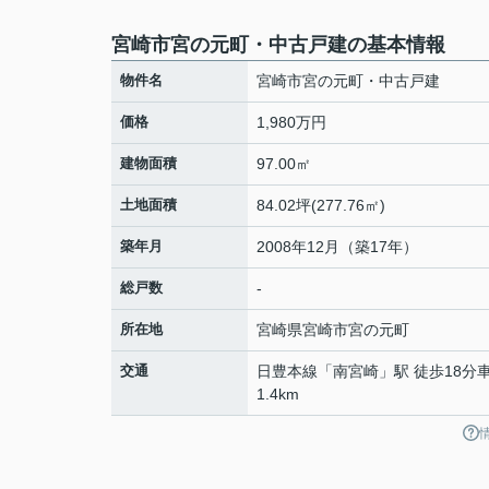
宮崎市宮の元町・中古戸建の基本情報
物件名
宮崎市宮の元町・中古戸建
価格
1,980万円
建物面積
97.00㎡
土地面積
84.02坪(277.76㎡)
築年月
2008年12月（築17年）
総戸数
-
所在地
宮崎県
宮崎市
宮の元町
交通
日豊本線
「
南宮崎
」駅 徒歩18分
1.4km