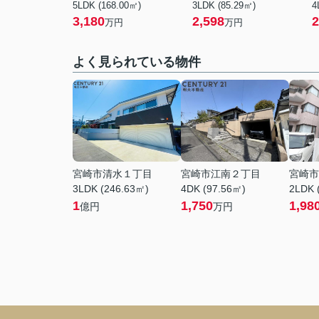
5LDK (168.00㎡)
3LDK (85.29㎡)
4
3,180
2,598
2
万円
万円
よく見られている物件
宮崎市清水１丁目
宮崎市江南２丁目
宮崎市
3LDK (246.63㎡)
4DK (97.56㎡)
2LDK 
1
1,750
1,98
億円
万円