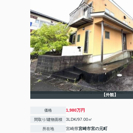
【外観】
1,980万円
価格
3LDK/97.00㎡
間取り/建物面積
宮崎県
宮崎市
宮の元町
所在地