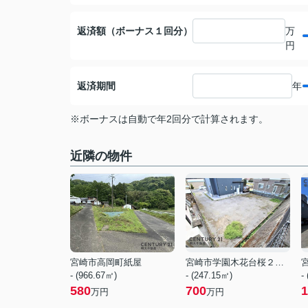
返済額（ボーナス１回分）
万
円
返済期間
年
※ボーナスは自動で年2回分で計算されます。
近隣の物件
宮崎市高岡町紙屋
宮崎市学園木花台桜２丁目
- (966.67㎡)
- (247.15㎡)
-
580
700
1
万円
万円