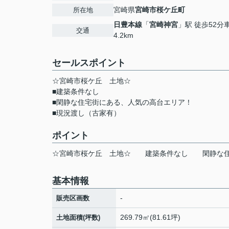
宮崎県
宮崎市
桜ケ丘町
所在地
日豊本線
「
宮崎神宮
」駅 徒歩52分
交通
4.2km
セールスポイント
☆宮崎市桜ケ丘 土地☆
■建築条件なし
■閑静な住宅街にある、人気の高台エリア！
■現況渡し（古家有）
ポイント
☆宮崎市桜ケ丘
土地☆
建築条件なし
閑静な
基本情報
-
販売区画数
269.79㎡(81.61坪)
土地面積(坪数)