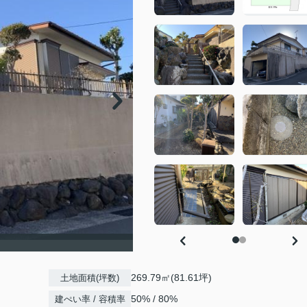
269.79㎡(81.61坪)
土地面積(坪数)
50% / 80%
建ぺい率 / 容積率