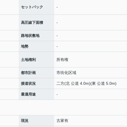
-
セットバック
-
高圧線下面積
-
路地状敷地
-
地勢
所有権
土地権利
市街化区域
都市計画
二方(北 公道 4.0m)(東 公道 5.0m)
接道状況
-
最適用途
古家有
現況