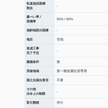
私道負担面積
-
割合
建ぺい率 /
50% / 80%
容積率
-
傾斜地部分面積
宅地
地目
造成工事
-
完了予定
無
建築条件
第一種低層住居専用
用途地域
不要
国土法届出要否
その他
-
法令上の制限
仲介
取引態様