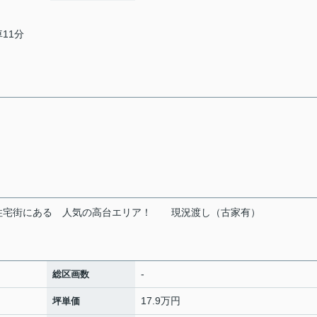
車11分
住宅街にある
人気の高台エリア！
現況渡し（古家有）
-
総区画数
17.9万円
坪単価