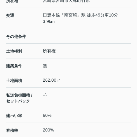
宮崎県
宮崎市
大塚町
竹原
所在地
日豊本線
「
南宮崎
」駅 徒歩49分車10分
交通
3.9km
その他条件
所有権
土地権利
無
建築条件
262.00㎡
土地面積
-/-
私道負担面積 /
セットバック
60%
建ぺい率
200%
容積率