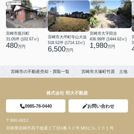
宮崎市堀川町
宮崎市大字田吉
宮崎市大坪町寺山大迫
31.05坪 (102.67㎡)
436.99坪 (1444.62㎡)
518.52坪 (1714.12㎡)
3
480
1,980
万円
万円
6,500
万円
宮崎市の不動産売却・買取一覧
宮崎市大塚町竹原 土地
株式会社 明大不動産
0985-78-0440
お問い合わせ
〒880-0812
宮崎県宮崎市高千穂通１丁目6番３２号 MDビル ２０１号