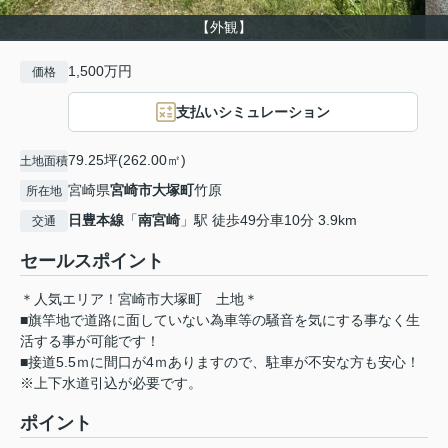
【外観】
1,500万円
価格
支払いシミュレーション
79.25坪(262.00㎡)
土地面積
宮崎県
宮崎市
大塚町
竹原
所在地
日豊本線
「
南宮崎
」駅 徒歩49分車10分 3.9km
交通
セールスポイント
＊人気エリア！宮崎市大塚町 土地＊
■旗竿地で道路に面していない為車等の騒音を気にする事なく生
活する事が可能です！
■接道5.5ｍに間口が4ｍありますので、駐車が不安な方も安心！
※上下水道引込が必要です。
ポイント