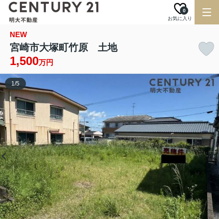
0
お気に入り
NEW
宮崎市大塚町竹原 土地
1,500
万円
1
/
5