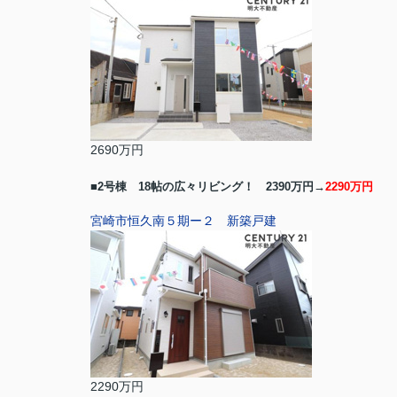
2690万円
■2号棟 18帖の広々リビング！ 2390万円→
2290万円
宮崎市恒久南５期ー２ 新築戸建
2290万円