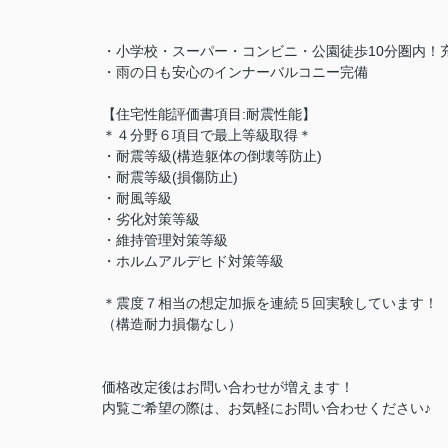
・小学校・スーパー・コンビニ・公園徒歩10分圏内！
・雨の日も安心のインナーバルコニー完備
【住宅性能評価書項目:耐震性能】
＊４分野６項目で最上等級取得＊
・耐震等級(構造躯体の倒壊等防止)
・耐震等級(損傷防止)
・耐風等級
・劣化対策等級
・維持管理対策等級
・ホルムアルデヒド対策等級
＊震度７相当の想定加振を連続５回実験しています！
（構造耐力損傷なし）
価格改定後はお問い合わせが増えます！
内覧ご希望の際は、お気軽にお問い合わせください♪