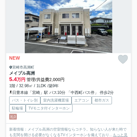
NEW
宮崎市高洲町
メイプル高洲
5.4
万円
管理/共益費2,000円
1階 / 32.98㎡ / 1LDK /築9年
日豊本線「宮崎」駅 バス10分 「中西町バス停」 停歩2分
バス・トイレ別
室内洗濯機置場
エアコン
都市ガス
駐輪場
TVモニタ付インターホン
礼0
新着情報：メイプル高洲の空室情報ならコチラ。知らない人が来た時で
も玄関を開ける必要がなくなるTVインターホンを備えており...
もっと見