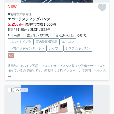
NEW
宮崎市大字赤江
エバーラスティングバンズ
5.25
万円
管理/共益費1,000円
1階 / 51.30㎡ / 2LDK /築13年
日南線「田吉」駅 バス19分 「赤江浜入口」 停歩3分
バス・トイレ別
室内洗濯機置場
エアコン
TVモニタ付インターホン
シャワー
システムキッチン
礼0
共用部にはバイク置場・フロントサービスなど様々な設備やサービスが
揃っているので便利です。来客時にはTVインターホンで訪問...
もっと見
る
アパート