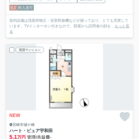
礼0
即入居可
室内設備は洗面所独立・浴室乾燥機などが揃っており、とても充実して
います。TVインターホン付きなので、部屋から訪問者の顔を...
もっと見
る
賃貸マンション
NEW
宮崎市城ケ崎
ハート・ピュア宇和田
5.1
万円
管理/共益費-