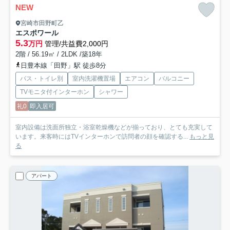
NEW
宮崎市田野町乙
エスポワール
5.3
万円
管理/共益費2,000円
2階 / 56.19㎡ / 2LDK /築18年
日豊本線「田野」駅 徒歩8分
バス・トイレ別
室内洗濯機置場
エアコン
バルコニー
TVモニタ付インターホン
シャワー
礼0
即入居可
室内設備は洗面所独立・浴室乾燥機などが揃っており、とても充実して
います。来客時にはTVインターホンで訪問者の顔を確認する...
もっと見
る
アパート