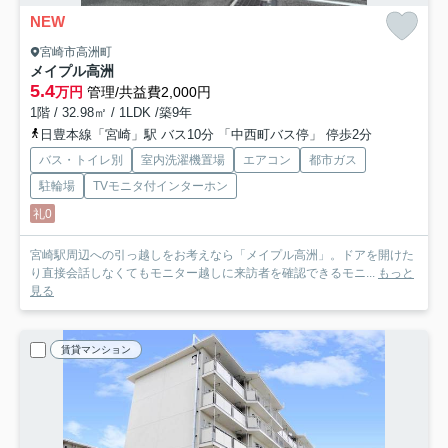
NEW
宮崎市高洲町
メイプル高洲
5.4
万円
管理/共益費2,000円
1階 / 32.98㎡ / 1LDK /築9年
日豊本線「宮崎」駅 バス10分 「中西町バス停」 停歩2分
バス・トイレ別
室内洗濯機置場
エアコン
都市ガス
駐輪場
TVモニタ付インターホン
礼0
宮崎駅周辺への引っ越しをお考えなら「メイプル高洲」。ドアを開けた
り直接会話しなくてもモニター越しに来訪者を確認できるモニ...
もっと
見る
賃貸マンション