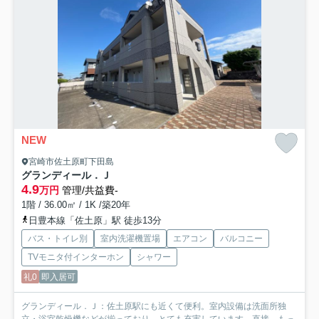
NEW
宮崎市佐土原町下田島
グランディール．Ｊ
4.9
万円
管理/共益費-
1階 / 36.00㎡ / 1K /築20年
日豊本線「佐土原」駅 徒歩13分
バス・トイレ別
室内洗濯機置場
エアコン
バルコニー
TVモニタ付インターホン
シャワー
礼0
即入居可
グランディール．Ｊ：佐土原駅にも近くて便利。室内設備は洗面所独
立・浴室乾燥機などが揃っており、とても充実しています。直接...
もっ