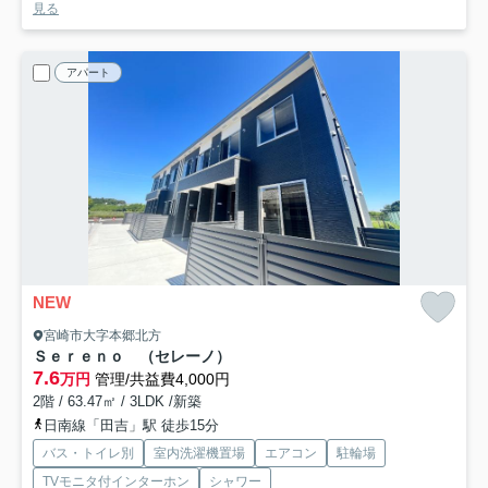
見る
アパート
NEW
宮崎市大字本郷北方
Ｓｅｒｅｎｏ （セレーノ）
7.6
万円
管理/共益費4,000円
2階 / 63.47㎡ / 3LDK /新築
日南線「田吉」駅 徒歩15分
バス・トイレ別
室内洗濯機置場
エアコン
駐輪場
TVモニタ付インターホン
シャワー