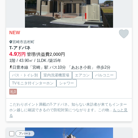
NEW
宮崎市吉村町
T-アドパネ
4.9
万円
管理/共益費2,000円
1階 / 43.90㎡ / 1LDK /築15年
日豊本線「宮崎」駅 バス10分 「あおき小前」 停歩2分
バス・トイレ別
室内洗濯機置場
エアコン
バルコニー
TVモニタ付インターホン
シャワー
礼0
こだわりポイント満載のT-アドパネ。知らない来訪者が来てもインター
ホン越しに確認できるので防犯対策につながります。この物...
もっと見
る
アパート