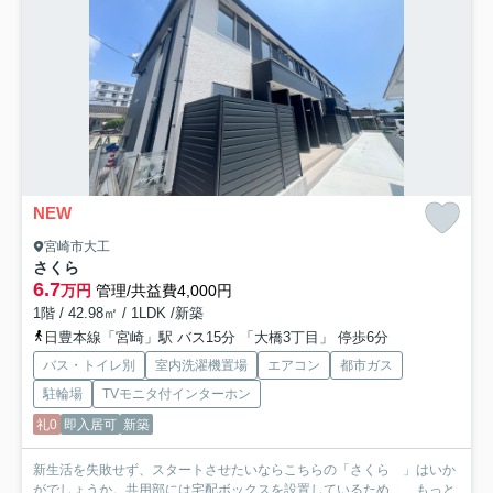
NEW
宮崎市大工
さくら
6.7
万円
管理/共益費4,000円
1階 / 42.98㎡ / 1LDK /新築
日豊本線「宮崎」駅 バス15分 「大橋3丁目」 停歩6分
バス・トイレ別
室内洗濯機置場
エアコン
都市ガス
駐輪場
TVモニタ付インターホン
礼0
即入居可
新築
新生活を失敗せず、スタートさせたいならこちらの「さくら 」はいか
がでしょうか。共用部には宅配ボックスを設置しているため、...
もっと