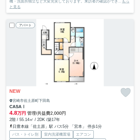
機・洗面所独立など大変充実しております。来訪者の確認ができ...
もっ
と見る
アパート
NEW
宮崎市佐土原町下田島
CASAⅠ
4.8
万円
管理/共益費2,000円
2階 / 55.14㎡ / 2DK /築17年
日豊本線「佐土原」駅 バス5分 「宮本」 停歩1分
バス・トイレ別
室内洗濯機置場
エアコン