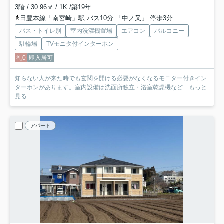
3階 / 30.96㎡ / 1K /築19年
日豊本線「南宮崎」駅 バス10分 「中ノ又」 停歩3分
バス・トイレ別
室内洗濯機置場
エアコン
バルコニー
駐輪場
TVモニタ付インターホン
礼0
即入居可
知らない人が来た時でも玄関を開ける必要がなくなるモニター付きイン
ターホンがあります。室内設備は洗面所独立・浴室乾燥機など...
もっと
見る
アパート