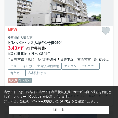
NEW
宮崎市大塚台東
ビレッジハウス大塚台1号棟
0504
3.43
万円
管理/共益費-
5階 / 39.83㎡ / 2DK /築49年
日豊本線「宮崎」駅 徒歩60分
日豊本線「宮崎神宮」駅 徒歩71分
バス・トイレ別
室内洗濯機置場
エアコン
バルコニー
都市ガス
温水洗浄便座
敷礼0
即入居可
こだわりで選びたい方におすすめ。宮崎市エリアで住まいをお探しなら
当サイトでは、お客様の当サイト利用状況把握、サービス向上検討を目的と
「ビレッジハウス大塚台1号棟」。室内設備はエアコン・追い...
もっと
して、クッキー（Cookie）を使用しています。
見る
詳しくは、当社の
「Cookieの取扱いについて」
をご確認ください。
閉じる
アパート