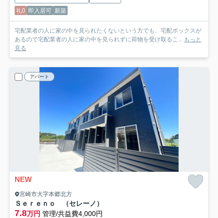
礼0
即入居可
新築
宅配業者の人に家の中を見られたくないという方でも、宅配ボックスが
あるので宅配業者の人に家の中を見られずに荷物を受け取るこ...
もっと
見る
アパート
NEW
宮崎市大字本郷北方
Ｓｅｒｅｎｏ （セレーノ）
7.8
万円
管理/共益費4,000円