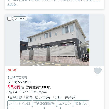
と見る
アパート
NEW
宮崎市吉村町
ラ・カンパネラ
5.5
万円
管理/共益費2,000円
2階 / 40.21㎡ / 1LDK /築8年
日豊本線「宮崎」駅 バス8分 「大町」 停歩5分
バス・トイレ別
室内洗濯機置場
エアコン
都市ガス