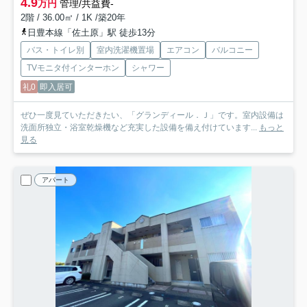
4.9
万円
管理/共益費-
2階 / 36.00㎡ / 1K /築20年
日豊本線「佐土原」駅 徒歩13分
バス・トイレ別
室内洗濯機置場
エアコン
バルコニー
TVモニタ付インターホン
シャワー
礼0
即入居可
ぜひ一度見ていただきたい、「グランディール．Ｊ」です。室内設備は
洗面所独立・浴室乾燥機など充実した設備を備え付けています...
もっと
見る
アパート