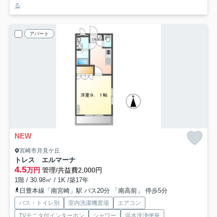
る
アパート
NEW
宮崎市月見ケ丘
トレス エルマーナ
4.5
万円
管理/共益費2,000円
1階 / 30.98㎡ / 1K /築17年
日豊本線「南宮崎」駅 バス20分 「南高前」 停歩5分
バス・トイレ別
室内洗濯機置場
エアコン
TVモニタ付インターホン
シャワー
温水洗浄便座