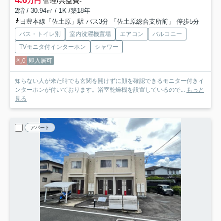
万円
管理/共益費-
2階 / 30.94㎡ / 1K /築18年
日豊本線「佐土原」駅 バス3分 「佐土原総合支所前」 停歩5分
バス・トイレ別
室内洗濯機置場
エアコン
バルコニー
TVモニタ付インターホン
シャワー
礼0
即入居可
知らない人が来た時でも玄関を開けずに顔を確認できるモニター付きイ
ンターホンが付いております。浴室乾燥機を設置しているので...
もっと
見る
アパート