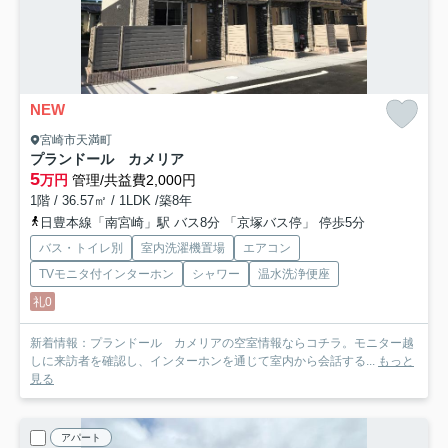
NEW
宮崎市天満町
プランドール カメリア
5
万円
管理/共益費2,000円
1階 / 36.57㎡ / 1LDK /築8年
日豊本線「南宮崎」駅 バス8分 「京塚バス停」 停歩5分
バス・トイレ別
室内洗濯機置場
エアコン
TVモニタ付インターホン
シャワー
温水洗浄便座
礼0
新着情報：プランドール カメリアの空室情報ならコチラ。モニター越
しに来訪者を確認し、インターホンを通じて室内から会話する...
もっと
見る
アパート