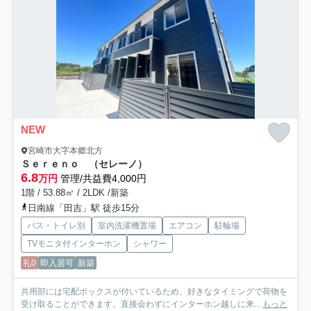
NEW
宮崎市大字本郷北方
Ｓｅｒｅｎｏ （セレーノ）
6.8
万円
管理/共益費4,000円
1階 / 53.88㎡ / 2LDK /新築
日南線「田吉」駅 徒歩15分
バス・トイレ別
室内洗濯機置場
エアコン
駐輪場
TVモニタ付インターホン
シャワー
礼0
即入居可
新築
共用部には宅配ボックスが付いているため、好きなタイミングで荷物を
受け取ることができます。直接会わずにインターホン越しに来...
もっと