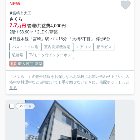
NEW
宮崎市大工
さくら
7.7
万円
管理/共益費4,000円
2階 / 53.90㎡ / 2LDK /新築
日豊本線「宮崎」駅 バス15分 「大橋3丁目」 停歩6分
バス・トイレ別
室内洗濯機置場
エアコン
都市ガス
駐輪場
TVモニタ付インターホン
礼0
即入居可
新築
「さくら 」の物件情報をお探しならお気軽にお問い合わせ下さい。入
浴中や料理中など自宅にいても手が離せないときに、宅配ボッ...
もっと
見る
アパート