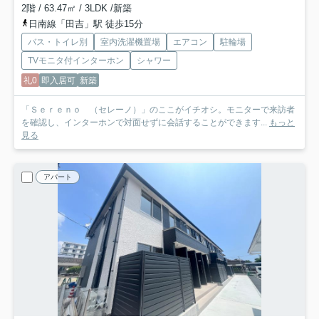
2階 / 63.47㎡ / 3LDK /新築
日南線「田吉」駅 徒歩15分
バス・トイレ別
室内洗濯機置場
エアコン
駐輪場
TVモニタ付インターホン
シャワー
礼0
即入居可
新築
「Ｓｅｒｅｎｏ （セレーノ）」のここがイチオシ。モニターで来訪者
を確認し、インターホンで対面せずに会話することができます...
もっと
見る
アパート