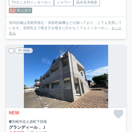
TVモニタ付インターホン
シャワー
温水洗浄便座
礼0
即入居可
室内設備は洗面所独立・浴室乾燥機などが揃っており、とても充実して
います。玄関先まで覗き穴を覗きに行かなくてもインターホン...
もっと
見る
アパート
NEW
宮崎市佐土原町下田島
グランディール．Ｊ