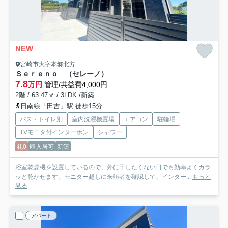
NEW
宮崎市大字本郷北方
Ｓｅｒｅｎｏ （セレーノ）
7.8
万円
管理/共益費4,000円
2階 / 63.47㎡ / 3LDK /新築
日南線「田吉」駅 徒歩15分
バス・トイレ別
室内洗濯機置場
エアコン
駐輪場
TVモニタ付インターホン
シャワー
礼0
即入居可
新築
浴室乾燥機を設置しているので、外に干したくない日でも効率よくカラ
ッと乾かせます。モニター越しに来訪者を確認して、インター...
もっと
見る
アパート