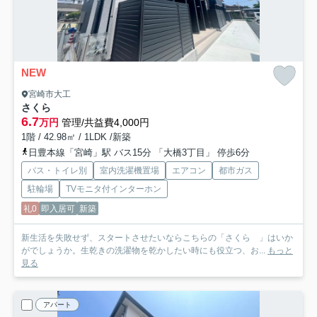
NEW
宮崎市大工
さくら
6.7
万円
管理/共益費4,000円
1階 / 42.98㎡ / 1LDK /新築
日豊本線「宮崎」駅 バス15分 「大橋3丁目」 停歩6分
バス・トイレ別
室内洗濯機置場
エアコン
都市ガス
駐輪場
TVモニタ付インターホン
礼0
即入居可
新築
新生活を失敗せず、スタートさせたいならこちらの「さくら 」はいか
がでしょうか。生乾きの洗濯物を乾かしたい時にも役立つ、お...
もっと
見る
アパート