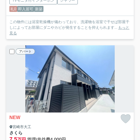
TVモニタ付インターホン
シャワー
礼0
即入居可
新築
この物件には浴室乾燥機が備わっており、洗濯物を浴室で干せば部屋干
しによってお部屋にダニやカビが発生することを抑えられます...
もっと
見る
アパート
NEW
宮崎市大工
さくら
7.5
万円
管理/共益費4,000円