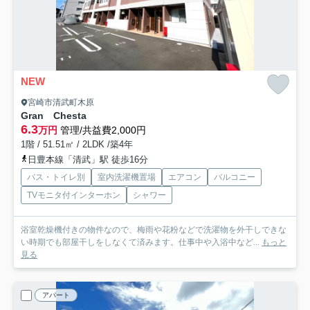
NEW
宮崎市清武町木原
Gran Chesta
6.3
万円
管理/共益費2,000円
1階 / 51.51㎡ / 2LDK /築4年
日豊本線「清武」駅 徒歩16分
バス・トイレ別
室内洗濯機置場
エアコン
バルコニー
TVモニタ付インターホン
シャワー
浴室乾燥機付きの物件なので、梅雨や花粉などで洗濯物を外干しできな
い時期でも部屋干しをしなくて済みます。仕事中や入浴中など...
もっと
見る
アパート