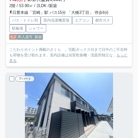
2階 / 53.90㎡ / 2LDK /新築
日豊本線「宮崎」駅 バス15分 「大橋3丁目」 停歩6分
バス・トイレ別
室内洗濯機置場
エアコン
都市ガス
駐輪場
シャワー
礼0
即入居可
新築
こだわりポイント満載のさくら 。宅配ボックス付きで日中のご不在時
も荷物を受け取れます。室内設備は浴室乾燥機・洗面所独立な...
もっと
見る
アパート