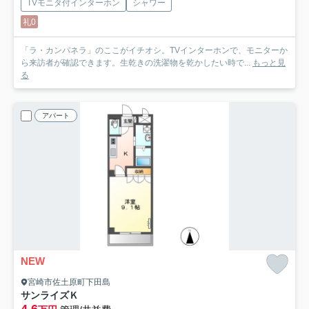
TVモニタ付インターホン
シャワー
礼0
「ラ・カンパネラ」のここがイチオシ。TVインターホンで、モニターか
ら来訪者が確認できます。生乾きの洗濯物を乾かしたい時で...
もっと見
る
アパート
NEW
宮崎市佐土原町下田島
サンライズＫ
4.6