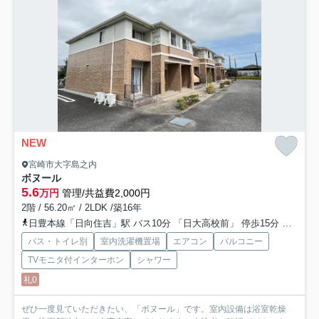
NEW
宮崎市大字島之内
ボヌール
5.6
万円
管理/共益費2,000円
2階 / 56.20㎡ / 2LDK /築16年
日豊本線「日向住吉」駅 バス10分 「日大高校前」 停歩15分
日豊本
バス・トイレ別
室内洗濯機置場
エアコン
バルコニー
TVモニタ付インターホン
シャワー
礼0
ぜひ一度見ていただきたい、「ボヌール」です。室内設備は浴室乾燥