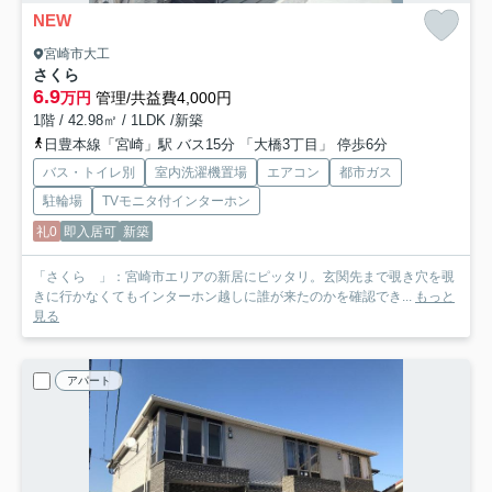
NEW
宮崎市大工
さくら
6.9
万円
管理/共益費4,000円
1階 / 42.98㎡ / 1LDK /新築
日豊本線「宮崎」駅 バス15分 「大橋3丁目」 停歩6分
バス・トイレ別
室内洗濯機置場
エアコン
都市ガス
駐輪場
TVモニタ付インターホン
礼0
即入居可
新築
「さくら 」：宮崎市エリアの新居にピッタリ。玄関先まで覗き穴を覗
きに行かなくてもインターホン越しに誰が来たのかを確認でき...
もっと
見る
アパート