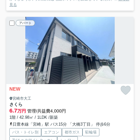
見る
アパート
NEW
宮崎市大工
さくら
6.7
万円
管理/共益費4,000円
1階 / 42.98㎡ / 1LDK /新築
日豊本線「宮崎」駅 バス15分 「大橋3丁目」 停歩6分
バス・トイレ別
エアコン
都市ガス
駐輪場